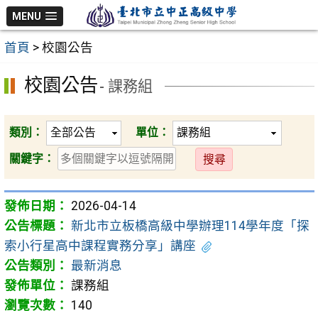
跳
MENU
至
首頁
>
校園公告
主
要
校園公告
- 課務組
內
容
區
類別：
單位：
送
關鍵字：
出
2026-04-14
新北市立板橋高級中學辦理114學年度「探
索小行星高中課程實務分享」講座
最新消息
課務組
140