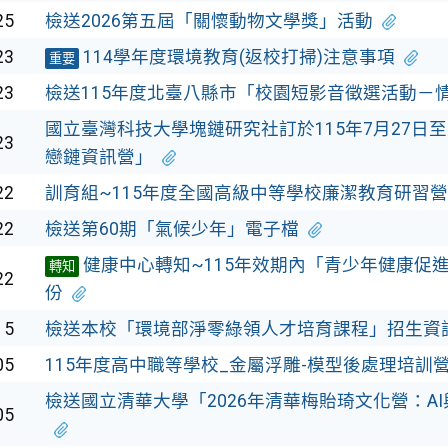
25
檢送2026第五屆「關懷動物文學獎」活動
23
114學年度環境教育(返校打掃)注意事項
重要
23
檢送115年度北臺八縣市「校園短影音徵選活動－情
國立臺灣科技大學塊鏈研究社訂於115年7月27日至3
23
戀鏈資訊營」
22
訓育組~115年度全國高級中等學校廉潔教育研習營
22
檢送第60期「氣候少年」電子檔
健康中心轉知~115年效期內「青少年健康促
轉知
22
份
15
檢送本校「環境部淨零綠領人才培育課程」招生資
05
115年度高中職等學校_金屬浮雕-模型後處理培訓
檢送國立清華大學「2026年清華梅貽琦文化營：A
05