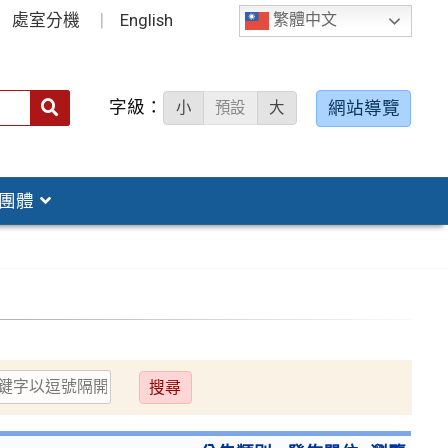
處室分機
English
繁體中文
字級：
送出
網站導覽
小
預設
大
搜
尋：
團體
送
出