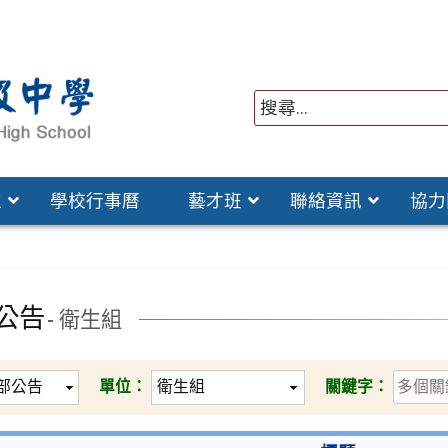
位
學校行事曆
藝才班
聯絡資訊
協力
公告
- 衛生組
單位：
關鍵字：