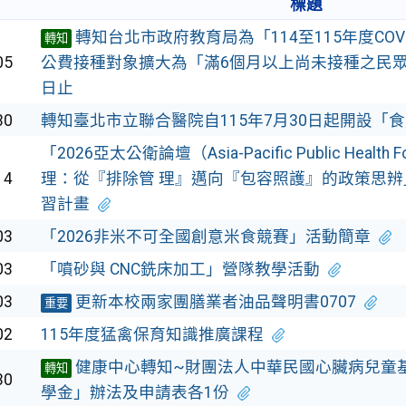
標題
轉知台北市政府教育局為「114至115年度COV
轉知
05
公費接種對象擴大為「滿6個月以上尚未接種之民眾」
日止
30
轉知臺北市立聯合醫院自115年7月30日起開設「
「2026亞太公衛論壇（Asia-Pacific Public Heal
14
理：從『排除管 理』邁向『包容照護』的政策思
習計畫
03
「2026非米不可全國創意米食競賽」活動簡章
03
「噴砂與 CNC銑床加工」營隊教學活動
03
更新本校兩家團膳業者油品聲明書0707
重要
02
115年度猛禽保育知識推廣課程
健康中心轉知~財團法人中華民國心臟病兒童
轉知
30
學金」辦法及申請表各1份