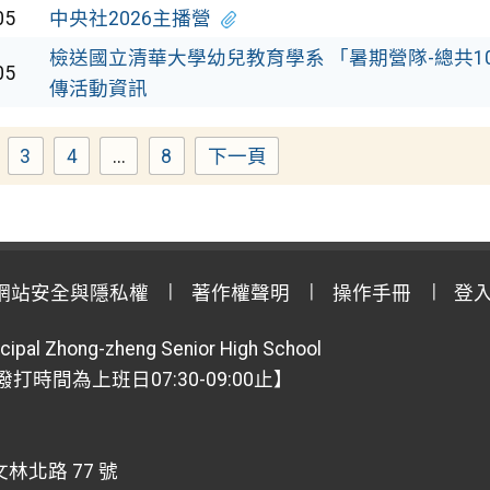
05
中央社2026主播營
檢送國立清華大學幼兒教育學系 「暑期營隊-總共1
05
傳活動資訊
3
4
...
8
下一頁
age
Page
Page
Page
網站安全與隱私權
著作權聲明
操作手冊
登
cipal Zhong-zheng Senior High School
【撥打時間為上班日07:30-09:00止】
林北路 77 號