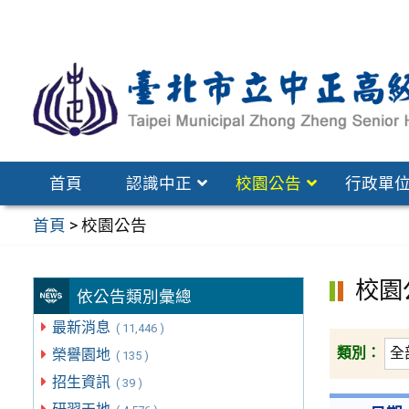
跳
至
主
要
內
容
區
首頁
認識中正
校園公告
行政單
首頁
>
校園公告
校園
依公告類別彙總
最新消息
( 11,446 )
類別：
榮譽園地
( 135 )
招生資訊
( 39 )