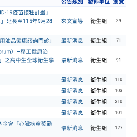
公告類別
發佈單位
瀏覽
ID-19疫苗接種計畫」
延長至115年9月28
來文宣導
衛生組
39
食用油品健康諮詢門診」
最新消息
衛生組
71
th Forum）—移工健康治
辨」之高中生全球衛生學
最新消息
衛生組
91
最新消息
衛生組
110
最新消息
衛生組
103
最新消息
衛生組
310
最新消息
衛生組
101
基金會「心臟病童獎勵
最新消息
衛生組
177