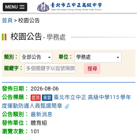
跳
MENU
至
首頁
>
校園公告
主
要
校園公告
- 學務處
內
容
區
類別：
單位：
送
關鍵字：
出
2026-08-06
臺北市立中正 高級中學115 學年
置頂
重要
度運動防護人員甄選簡章
最新消息
體育組
101