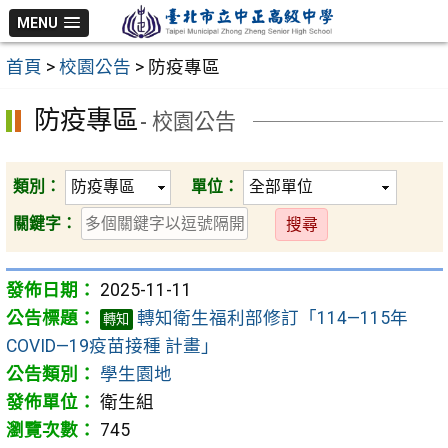
跳
MENU
至
首頁
>
校園公告
>
防疫專區
主
要
防疫專區
- 校園公告
內
容
區
類別：
單位：
送
關鍵字：
出
2025-11-11
轉知衛生福利部修訂「114—115年
轉知
COVID—19疫苗接種 計畫」
學生園地
衛生組
745