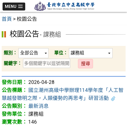
跳
MENU
至
首頁
>
校園公告
主
要
校園公告
- 課務組
內
容
區
類別：
單位：
送
關鍵字：
出
2026-04-28
國立潮州高級中學辦理114學年度「人工智
慧越發聰明之際，人類優勢的再思考」研習活動
最新消息
課務組
146