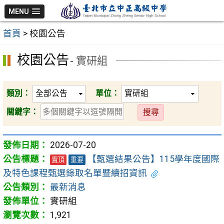
跳
MENU
至
首頁
>
校園公告
主
要
校園公告
- 實研組
內
容
區
類別：
單位：
送
關鍵字：
出
2026-07-20
【甄選結果公告】115學年度國際
置頂
重要
及特色課程甄選錄取名單暨續招資訊
最新消息
實研組
1,921