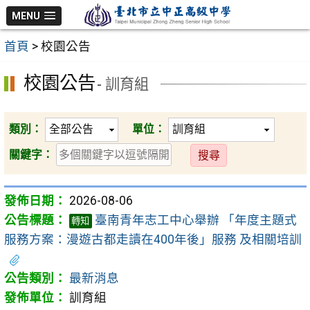
跳
MENU
至
首頁
>
校園公告
主
要
校園公告
- 訓育組
內
容
區
類別：
單位：
送
關鍵字：
出
2026-08-06
臺南青年志工中心舉辦 「年度主題式
轉知
服務方案：漫遊古都走讀在400年後」服務 及相關培訓
最新消息
訓育組