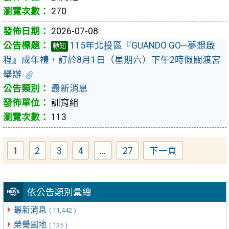
270
2026-07-08
115年北投區『GUANDO GO─夢想啟
轉知
程』成年禮，訂於8月1日（星期六）下午2時假關渡宮
舉辦
最新消息
訓育組
113
1
2
3
4
...
27
下一頁
Page
Page
Page
Page
Page
依公告類別彙總
最新消息
( 11,442 )
榮譽園地
( 135 )