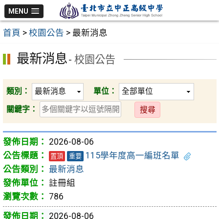
跳
MENU
至
首頁
>
校園公告
>
最新消息
主
要
最新消息
- 校園公告
內
容
區
類別：
單位：
送
關鍵字：
出
2026-08-06
115學年度高一編班名單
置頂
重要
最新消息
註冊組
786
2026-08-06