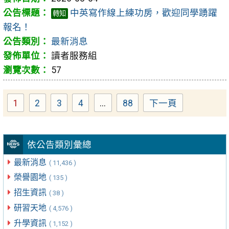
中英寫作線上練功房，歡迎同學踴躍
轉知
報名！
最新消息
讀者服務組
57
1
2
3
4
...
88
下一頁
Page
Page
Page
Page
Page
依公告類別彙總
最新消息
( 11,436 )
榮譽園地
( 135 )
招生資訊
( 38 )
研習天地
( 4,576 )
升學資訊
( 1,152 )