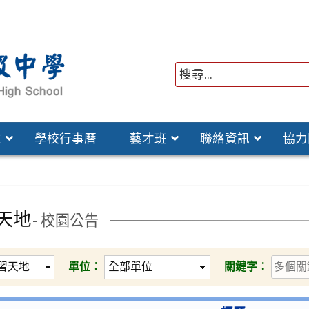
位
學校行事曆
藝才班
聯絡資訊
協力
天地
- 校園公告
單位：
關鍵字：