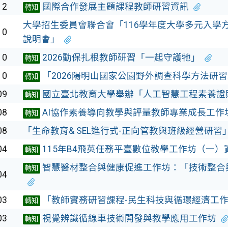
12
國際合作發展主題課程教師研習資訊
轉知
大學招生委員會聯合會「116學年度大學多元入學
10
說明會」
10
2026動保扎根教師研習「一起守護牠」
轉知
10
「2026陽明山國家公園野外調查科學方法研
轉知
09
國立臺北教育大學舉辦「人工智慧工程素養證
轉知
08
AI協作素養導向教學與評量教師專業成長工作
轉知
08
「生命教育& SEL進行式-正向管教與班級經營研習
04
115年B4飛英任務平臺數位教學工作坊（一）
轉知
智慧醫材整合與健康促進工作坊：「技術整合
轉知
04
03
「教師實務研習課程-民生科技與循環經濟工
轉知
03
視覺辨識循線車技術開發與教學應用工作坊
轉知