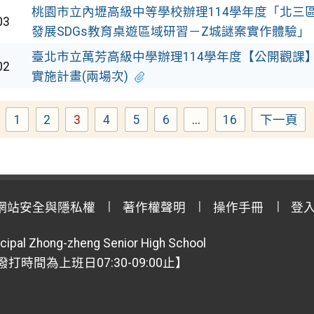
桃園市立內壢高級中等學校辦理114學年度「北三
03
發展SDGs教育桌遊區域研習－Z城謎案實作體驗」
臺北市立萬芳高級中學辦理114學年度【公開觀課】 
02
實施計畫(兩場次)
1
2
3
4
5
6
...
16
下一頁
Page
Page
Page
Page
Page
Page
Page
網站安全與隱私權
著作權聲明
操作手冊
登
cipal Zhong-zheng Senior High School
【撥打時間為上班日07:30-09:00止】