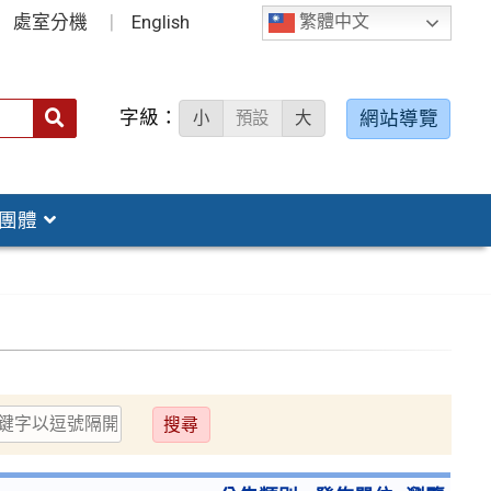
處室分機
English
繁體中文
字級：
送出
網站導覽
小
預設
大
搜
尋：
團體
送
出