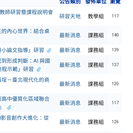
公告類別
發佈單位
瀏覽
賽教師研習暨課程說明會
研習天地
教學組
117
生的內心世界：結合桌
最新消息
課務組
140
與小論文指導」研習
最新消息
課務組
139
到形成判斷：AI 與國
最新消息
課務組
137
流程示範」研習
稻埕－臺北現代化的商
最新消息
課務組
120
暨高中優質化區域聯合
最新消息
課務組
117
』
I影音創作大進化：從
最新消息
課務組
126