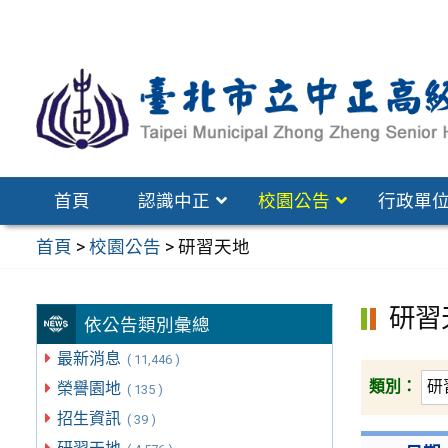
跳
至
主
要
內
容
區
首頁
認識中正
校園公告
行政單
首頁
>
校園公告
>
研習天地
研習
依公告類別彙總
最新消息
( 11,446 )
類別：
榮譽園地
( 135 )
招生資訊
( 39 )