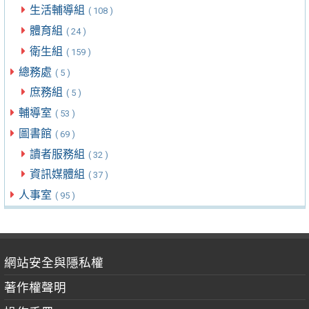
生活輔導組
( 108 )
體育組
( 24 )
衛生組
( 159 )
總務處
( 5 )
庶務組
( 5 )
輔導室
( 53 )
圖書館
( 69 )
讀者服務組
( 32 )
資訊媒體組
( 37 )
人事室
( 95 )
網站安全與隱私權
著作權聲明