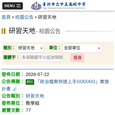
跳
MENU
至
首頁
>
校園公告
>
研習天地
主
要
研習天地
- 校園公告
內
容
區
類別：
單位：
送
關鍵字：
出
2026-07-22
「政治檔案快速上手GOGOGO」實施
轉知
計畫
研習天地
教學組
77