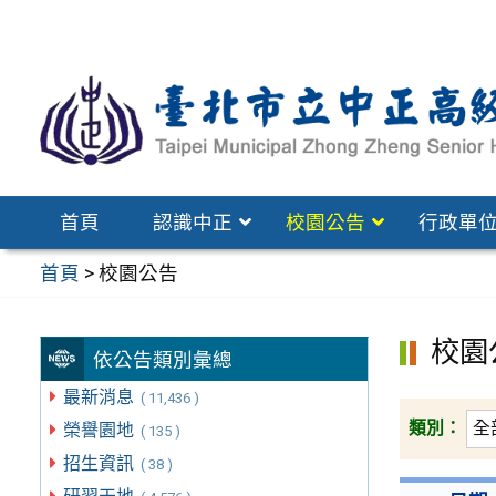
跳
至
主
要
內
容
區
首頁
認識中正
校園公告
行政單
首頁
>
校園公告
校園
依公告類別彙總
最新消息
( 11,436 )
類別：
榮譽園地
( 135 )
招生資訊
( 38 )