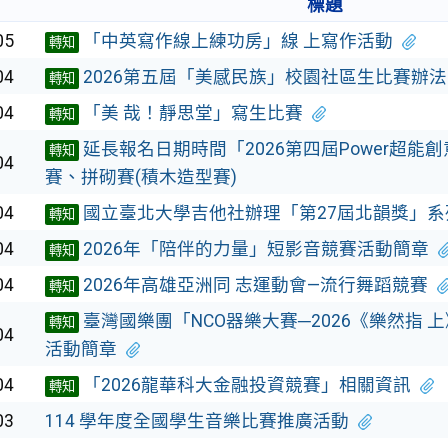
標題
05
「中英寫作線上練功房」線 上寫作活動
轉知
04
2026第五屆「美感民族」校園社區生比賽辦法
轉知
04
「美 哉！靜思堂」寫生比賽
轉知
延長報名日期時間「2026第四屆Power超能創
轉知
04
賽、拼砌賽(積木造型賽)
04
國立臺北大學吉他社辦理「第27屆北韻獎」系
轉知
04
2026年「陪伴的力量」短影音競賽活動簡章
轉知
04
2026年高雄亞洲同 志運動會—流行舞蹈競賽
轉知
臺灣國樂團「NCO器樂大賽─2026《樂然指 
轉知
04
活動簡章
04
「2026龍華科大金融投資競賽」相關資訊
轉知
03
114 學年度全國學生音樂比賽推廣活動