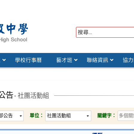
位
學校行事曆
藝才班
聯絡資訊
協力
公告
- 社團活動組
單位：
關鍵字：