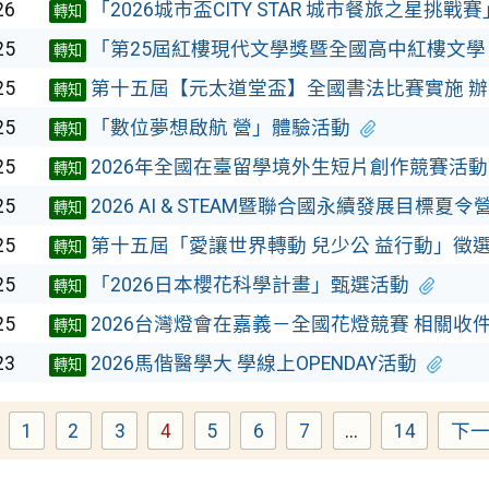
26
「2026城市盃CITY STAR 城市餐旅之星挑戰
轉知
25
「第25屆紅樓現代文學獎暨全國高中紅樓文學
轉知
25
第十五屆【元太道堂盃】全國書法比賽實施 辦
轉知
25
「數位夢想啟航 營」體驗活動
轉知
25
2026年全國在臺留學境外生短片創作競賽活
轉知
25
2026 AI & STEAM暨聯合國永續發展目標夏令
轉知
25
第十五屆「愛讓世界轉動 兒少公 益行動」徵
轉知
25
「2026日本櫻花科學計畫」甄選活動
轉知
25
2026台灣燈會在嘉義－全國花燈競賽 相關收
轉知
23
2026馬偕醫學大 學線上OPENDAY活動
轉知
1
2
3
4
5
6
7
...
14
下
Page
Page
Page
Page
Page
Page
Page
Page