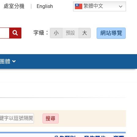
處室分機
English
繁體中文
字級：
送出
網站導覽
小
預設
大
搜
尋：
團體
送
出