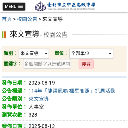
跳
MENU
至
首頁
>
校園公告
>
來文宣導
主
要
來文宣導
- 校園公告
內
容
區
類別：
單位：
送
關鍵字：
出
2025-08-19
114年「龍躍鳳鳴 福星高照」抓周活動
來文宣導
人事室
328
2025-08-13