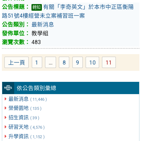
有關「李奇英文」於本市中正區衡陽
轉知
路51號4樓經營未立案補習班一案
最新消息
教學組
483
上一頁
1
...
8
9
10
11
Page
Page
Page
Page
Page
依公告類別彙總
最新消息
( 11,446 )
榮譽園地
( 135 )
招生資訊
( 39 )
研習天地
( 4,576 )
升學資訊
( 1,152 )