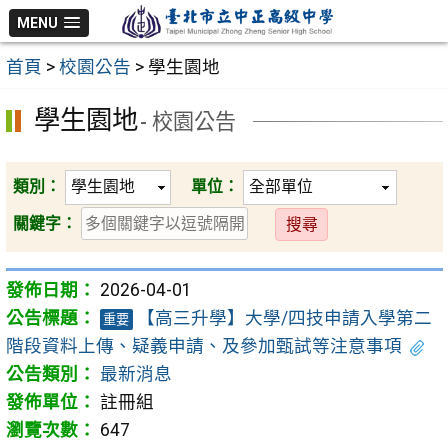
跳
MENU
至
首頁
>
校園公告
>
學生園地
主
要
學生園地
- 校園公告
內
容
區
類別：
單位：
送
關鍵字：
出
2026-04-01
【高三升學】大學/四技申請入學第二
重要
階段資料上傳、疑義申請、及參加甄試等注意事項
最新消息
註冊組
647