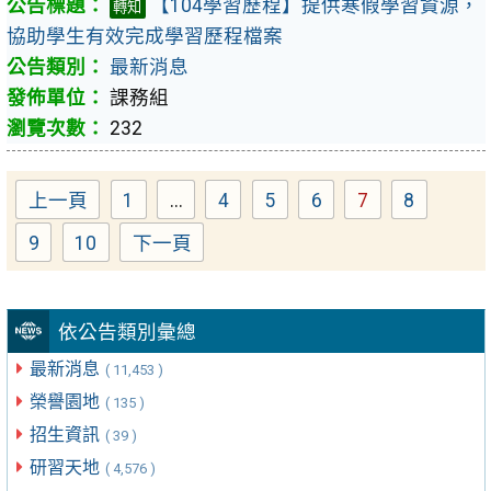
【104學習歷程】提供寒假學習資源，
轉知
協助學生有效完成學習歷程檔案
最新消息
課務組
232
上一頁
1
...
4
5
6
7
8
Page
Page
Page
Page
Page
Page
9
10
下一頁
Page
Page
依公告類別彙總
最新消息
( 11,453 )
榮譽園地
( 135 )
招生資訊
( 39 )
研習天地
( 4,576 )