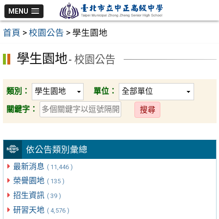
跳
MENU
至
首頁
>
校園公告
>
學生園地
主
要
學生園地
- 校園公告
內
容
區
類別：
單位：
送
關鍵字：
出
依公告類別彙總
最新消息
( 11,446 )
榮譽園地
( 135 )
招生資訊
( 39 )
研習天地
( 4,576 )