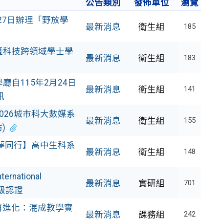
公告類別
發佈單位
瀏覽
27日辦理「野放學
最新消息
衛生組
185
暨科技跨領域學士學
最新消息
衛生組
183
自115年2月24日
最新消息
衛生組
141
訊
026城市科大數媒系
最新消息
衛生組
155
)
育夢同行】高中生科系
最新消息
衛生組
148
ational
最新消息
實研組
701
越級認證
再進化：混成教學實
最新消息
課務組
242