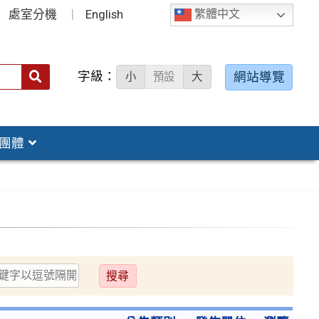
處室分機
English
繁體中文
字級：
送出
網站導覽
小
預設
大
搜
尋：
團體
送
出