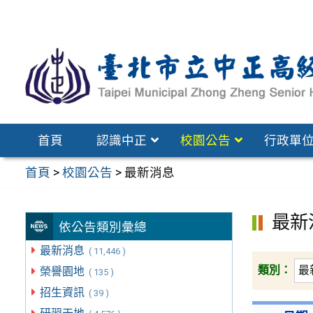
跳
至
主
要
內
容
區
首頁
認識中正
校園公告
行政單
首頁
>
校園公告
>
最新消息
最新
依公告類別彙總
最新消息
( 11,446 )
類別：
榮譽園地
( 135 )
招生資訊
( 39 )