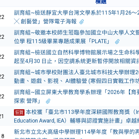
標題
訓育組~檢送靜宜大學台灣文學系於115年1月26～
22
╳ 創藝營」營隊電子海報
訓育組~敬邀本校師生蒞臨參加國立中山大學人文
22
位學 程115級畢業專題成果展「PLATE」
訓育組~檢送國立自然科學博物館展示場之生命科學廳
22
起至4月30 日止，因空調系統更新暫停開放相關資
訓育組~城市學校財團法人臺北城市科技大學辦理2
22
動畫、遊戲、影視、 AI體驗營 (寒假四日實戰工作坊
訓育組~國立屏東大學教育學系辦理「2026年【
22
探索 營隊」
本校獲「臺北市113學年度深耕國際教育獎（Intern
狂賀
21
Education Award, IEA）輔導與認證實施計畫」卓
新北市立北大高級中學辦理114學年度「教與學的
18