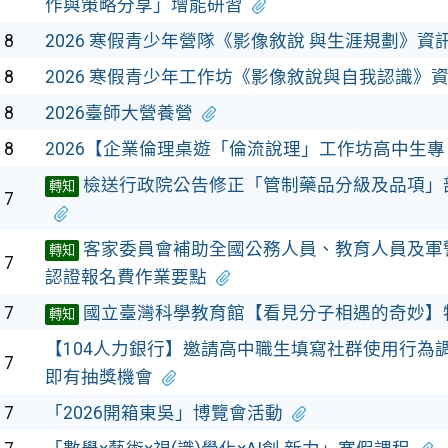
作與策略分享」增能研習
18
2026 寒假青少年營隊《影像敘說 與生涯規劃》資
18
2026 寒假青少年工作坊《影像敘說與自我認識》
18
2026臺師大營養營
18
2026【企業倫理桌遊「倫流說理」工作坊高中生專
檢送行政院公告修正「管制藥品分級及品項」部
轉知
17
客家委員會補助全國公務人員、教育人員及軍
轉知
17
認證報名費作業要點
17
國立臺灣科學教育館【看見分子相遇的奇妙】
轉知
【104人力銀行】邀請高中職生填寫社群使用行為
17
即有抽獎機會
17
「2026開箱東吳」博覽會活動