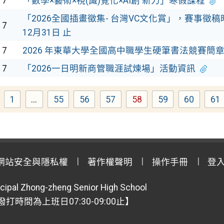
17
「數學×藝術×視(識)覺化×AI創 新力」寒假課程
「2026全國插畫徵集- 台灣VC文化賞」，賽事徵稿
17
12月31日 止
17
2026 年東華大學全國高中職學生硬筆書法競賽簡
17
「2026一日明新商管職涯試煉場」活動資訊
1
...
55
56
57
58
59
60
61
Page
Page
Page
Page
Page
Page
Page
P
網站安全與隱私權
著作權聲明
操作手冊
登
cipal Zhong-zheng Senior High School
【撥打時間為上班日07:30-09:00止】