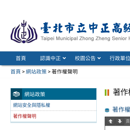
跳
至
主
要
內
容
區
首頁
認識中正
校園公告
行政單
首頁
>
網站政策
>
著作權聲明
著作
網站政策
網站安全與隱私權
著作
著作權聲明