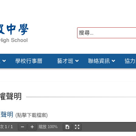
位
學校行事曆
藝才班
聯絡資訊
協力
權聲明
權聲明
(點擊下載檔案)
頁次
1
/
1
縮放
100%