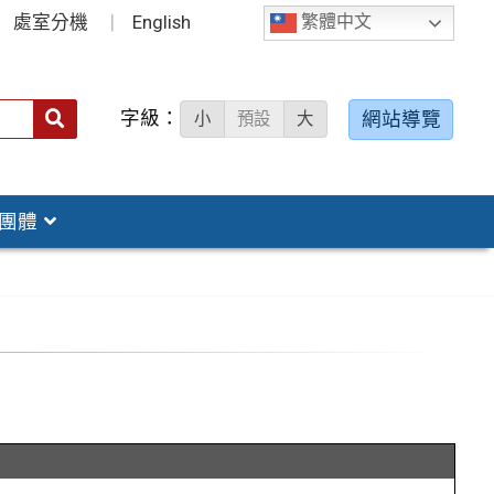
處室分機
English
繁體中文
字級：
送出
網站導覽
小
預設
大
搜
尋：
團體