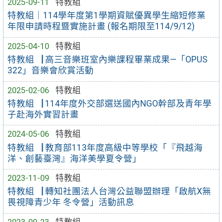
2025-09-11
特教組
特教組｜114學年度第1學期資賦優異學生縮短修業
年限申請時程暨實施計畫 (報名期限至114/9/12)
2025-04-10
特教組
特教組▕ 高三音樂班室內樂課程畢業成果—「OPUS
322」音樂會欣賞活動
2025-02-06
特教組
特教組▕ 114年度外交部選送國內NGO幹部及青年學
子赴海外實習計畫
2024-05-06
特教組
特教組▕ 教育部113年度高級中等學校「『飛越海
洋、創藝臺灣』海洋美學夏令營」
2023-11-09
特教組
特教組▕ 轉知社團法人台灣公益聯盟辦理「啟航X無
畏視障青少年 冬令營」活動訊息
2023-09-23
特教組