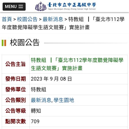
跳
MENU
至
首頁
>
校園公告
>
最新消息
>
特教組▕ 「臺北市112學
主
年度聽覺障礙學生語文競賽」實施計畫
要
內
校園公告
容
區
特教組▕ 「臺北市112學年度聽覺障礙學
公告主旨
生語文競賽」實施計畫
發佈日期
2023 年 9 月 08 日
發佈單位
特教組
公告類別
最新消息
,
學生園地
公告等級
轉知
點閱次數
709