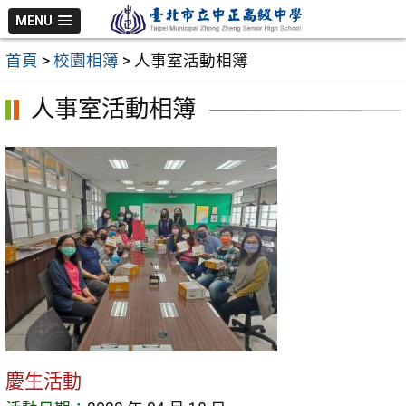
跳
MENU
至
首頁
>
校園相簿
>
人事室活動相簿
主
要
人事室活動相簿
內
容
區
慶生活動