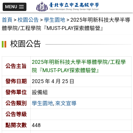
跳
MENU
至
首頁
>
校園公告
>
學生園地
>
2025年明新科技大學半導
主
體學院/工程學院『MUST-PLAY探索體驗營』
要
內
校園公告
容
區
2025年明新科技大學半導體學院/工程學
公告主旨
院『MUST-PLAY探索體驗營』
發佈日期
2025 年 4 月 25 日
發佈單位
設備組
公告類別
學生園地
,
來文宣導
公告等級
點閱次數
448