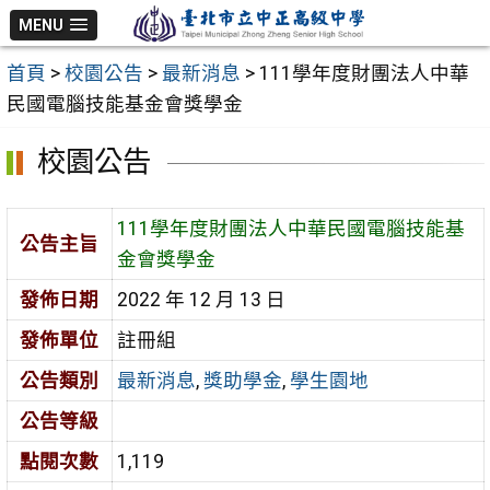
跳
MENU
至
首頁
>
校園公告
>
最新消息
>
111學年度財團法人中華
主
民國電腦技能基金會獎學金
要
內
校園公告
容
區
111學年度財團法人中華民國電腦技能基
公告主旨
金會獎學金
發佈日期
2022 年 12 月 13 日
發佈單位
註冊組
公告類別
最新消息
,
獎助學金
,
學生園地
公告等級
點閱次數
1,119