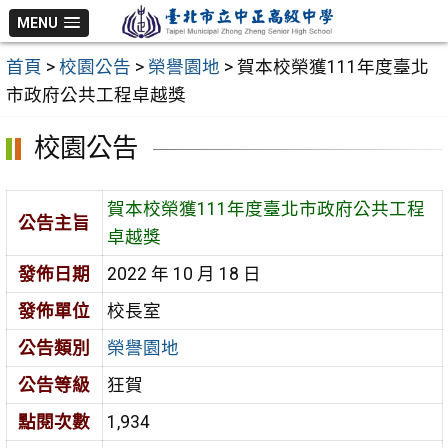
跳
MENU
至
首頁
>
校園公告
>
榮譽園地
>
賀本校榮獲111年度臺北
主
市政府公共工程卓越獎
要
內
校園公告
容
區
賀本校榮獲111年度臺北市政府公共工程
公告主旨
卓越獎
發佈日期
2022 年 10 月 18 日
發佈單位
校長室
公告類別
榮譽園地
公告等級
狂賀
點閱次數
1,934