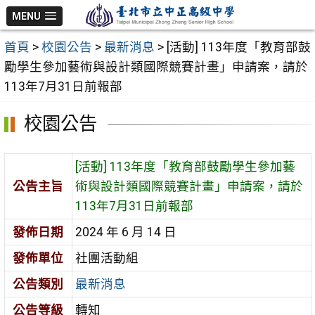
跳
MENU
至
首頁
>
校園公告
>
最新消息
>
[活動] 113年度「教育部鼓
主
勵學生參加藝術與設計類國際競賽計畫」申請案，請於
要
113年7月31日前報部
內
容
校園公告
區
[活動] 113年度「教育部鼓勵學生參加藝
公告主旨
術與設計類國際競賽計畫」申請案，請於
113年7月31日前報部
發佈日期
2024 年 6 月 14 日
發佈單位
社團活動組
公告類別
最新消息
公告等級
轉知