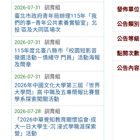
2026-07-31
訓育組
發佈單位
臺北市政府青年局辦理115年「我
們的事—青年公共素養實驗室」北
公告類別
投 區及大同區場次
公告等級
2026-07-31
訓育組
115年度北臺八縣市「校園短影音
點閱次數
徵選活動－情緒守 門員」活動海報
及簡章
公告內容
2026-07-31
訓育組
2026年中國文化大學第三屆『世界
大學問』高 中職及五專簡報比賽暨
學系探索闖關活動
2026-07-28
訓育組
「2026中華覺知教育關懷協會-成
大一日大學生-沉 浸式學職涯探索
營」活動