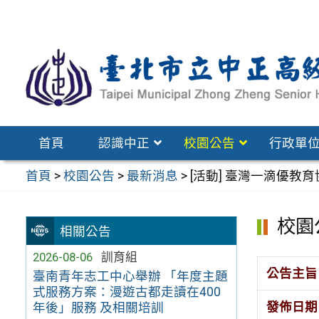
跳
至
主
要
內
容
區
首頁
認識中正
校園公告
行政單
首頁
>
校園公告
>
最新消息
>
[活動] 臺灣一滴優教育協會「
校園
相關公告
2026-08-06
訓育組
公告主旨
臺南青年志工中心舉辦 「年度主題
式服務方案：漫遊古都走讀在400
發佈日期
年後」服務 及相關培訓