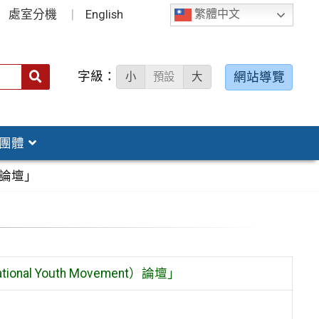
處室分機
English
繁體中文
字級：
送出
網站導覽
小
預設
大
搜
尋：
團體
t）論壇」
nal Youth Movement）論壇」