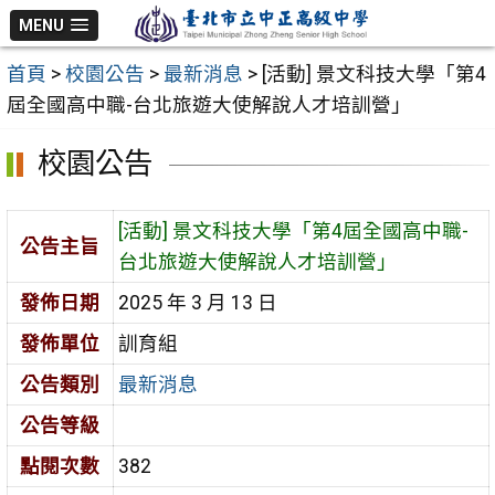
跳
MENU
至
首頁
>
校園公告
>
最新消息
>
[活動] 景文科技大學「第4
主
屆全國高中職-台北旅遊大使解說人才培訓營」
要
內
校園公告
容
區
[活動] 景文科技大學「第4屆全國高中職-
公告主旨
台北旅遊大使解說人才培訓營」
發佈日期
2025 年 3 月 13 日
發佈單位
訓育組
公告類別
最新消息
公告等級
點閱次數
382