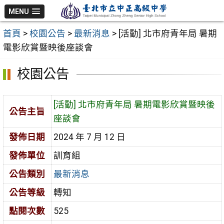
跳
MENU
至
首頁
>
校園公告
>
最新消息
>
[活動] 北市府青年局 暑期
主
電影欣賞暨映後座談會
要
內
校園公告
容
區
[活動] 北市府青年局 暑期電影欣賞暨映後
公告主旨
座談會
發佈日期
2024 年 7 月 12 日
發佈單位
訓育組
公告類別
最新消息
公告等級
轉知
點閱次數
525