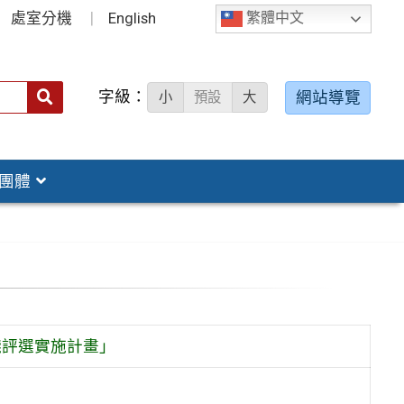
處室分機
English
繁體中文
字級：
送出
網站導覽
小
預設
大
搜
尋：
團體
踐評選實施計畫」