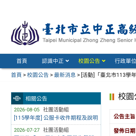
跳
至
主
要
內
容
區
首頁
認識中正
校園公告
行政單
首頁
>
校園公告
>
最新消息
>
[活動]「臺北市113
校園
相關公告
2026-08-05
社團活動組
公告主旨
[115學年度] 公服卡收件期程及說明
2026-07-27
社團活動組
發佈日期