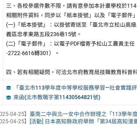
三、各校參選件數不限，請有意參加本計畫學校於114
相關附件資料，同步以「紙本掛號」以及「電子郵件
(一)「紙本掛號」：以掛號寄送至「臺北市立松山高
義區忠孝東路五段236巷15號。
(二)「電子郵件」：以電子PDF檔寄予松山工農黃主任（電子郵件
-2722-6616轉301）。
四、若有相關疑問，可洽北市府教育局技職教育科曾科員，電話
「臺北市113學年度中等學校服務學習—社會實踐
來函(北市教職字第11430564821號)
025-04-25】
臺南二中與北一女中合作辦理之「113學年度人
025-04-25】
[活動] 日本高知縣政府舉辦「第34屆高知漫