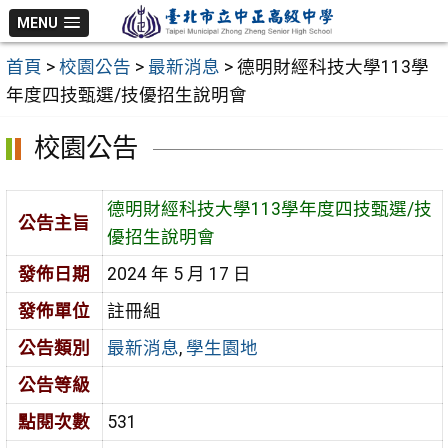
跳
MENU
至
首頁
>
校園公告
>
最新消息
>
德明財經科技大學113學
主
年度四技甄選/技優招生說明會
要
內
校園公告
容
區
德明財經科技大學113學年度四技甄選/技
公告主旨
優招生說明會
發佈日期
2024 年 5 月 17 日
發佈單位
註冊組
公告類別
最新消息
,
學生園地
公告等級
點閱次數
531