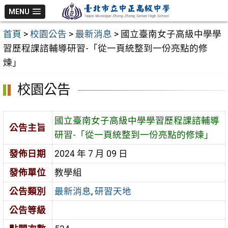
跳
MENU
至
首頁
>
校園公告
>
最新消息
>
國立臺南女子高級中學學
主
習歷程課諮輔導研習-「從一頁統整到一份亮點的修
要
煉」
內
容
校園公告
區
國立臺南女子高級中學學習歷程課諮輔導
公告主旨
研習-「從一頁統整到一份亮點的修煉」
發佈日期
2024 年 7 月 09 日
發佈單位
教學組
公告類別
最新消息
,
研習天地
公告等級