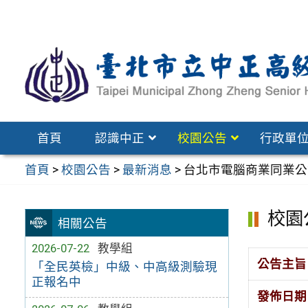
跳
至
主
要
內
容
區
首頁
認識中正
校園公告
行政單
首頁
>
校園公告
>
最新消息
>
台北市電腦商業同業公會
校園
相關公告
2026-07-22
教學組
公告主旨
「全民英檢」中級、中高級測驗現
正報名中
發佈日期