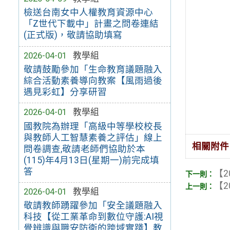
檢送台南女中人權教育資源中心
「Z世代下載中」計畫之問卷連結
(正式版)，敬請協助填寫
2026-04-01
教學組
敬請鼓勵參加「生命教育議題融入
綜合活動素養導向教案【風雨過後
遇見彩虹】分享研習
2026-04-01
教學組
國教院為辦理「高級中等學校校長
與教師人工智慧素養之評估」線上
相關附件
問卷調查,敬請老師們協助於本
(115)年4月13日(星期一)前完成填
答
【2
【2
2026-04-01
教學組
敬請教師踴躍參加「安全議題融入
科技【從工業革命到數位守護:AI視
覺辨識與職安防衛的跨域實踐】教