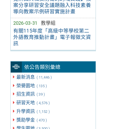
案分享研習安全議題融入科技素養
導向教案示例研習實施計畫
2026-03-31
教學組
有關115年度「高級中等學校第二
外語教育推動計畫」電子報徵文資
訊
依公告類別彙總
最新消息
( 11,446 )
榮譽園地
( 135 )
招生資訊
( 39 )
研習天地
( 4,576 )
升學資訊
( 1,152 )
獎助學金
( 470 )
學生園地
( 3,500 )