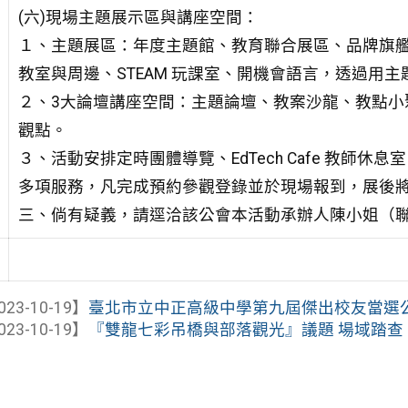
(六)現場主題展示區與講座空間：
１、主題展區：年度主題館、教育聯合展區、品牌旗艦館
教室與周邊、STEAM 玩課室、開機會語言，透過用
２、3大論壇講座空間：主題論壇、教案沙龍、教點小
觀點。
３、活動安排定時團體導覽、EdTech Cafe 教師
多項服務，凡完成預約參觀登錄並於現場報到，展後將
三、倘有疑義，請逕洽該公會本活動承辦人陳小姐（聯絡電話
023-10-19】
臺北市立中正高級中學第九屆傑出校友當選
023-10-19】
『雙龍七彩吊橋與部落觀光』議題 場域踏查