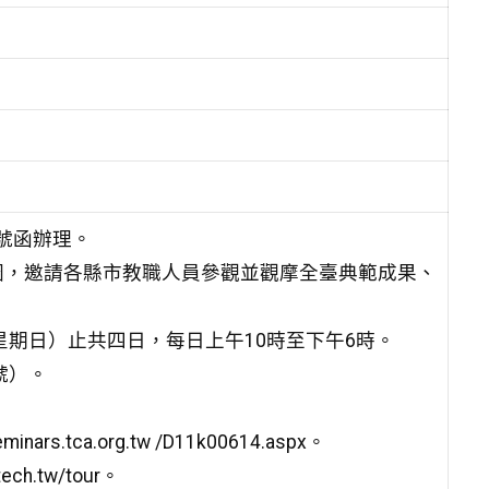
9號函辦理。
圈，邀請各縣市教職人員參觀並觀摩全臺典範成果、
日（星期日）止共四日，每日上午10時至下午6時。
號）。
tca.org.tw /D11k00614.aspx。
h.tw/tour。