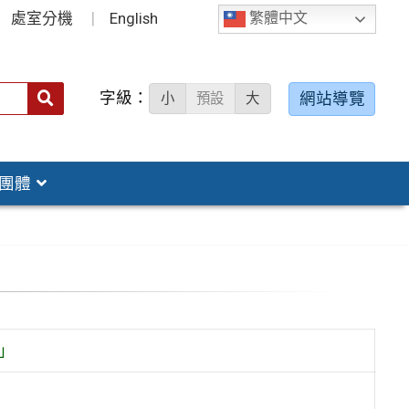
處室分機
English
繁體中文
字級：
送出
網站導覽
小
預設
大
搜
尋：
團體
」