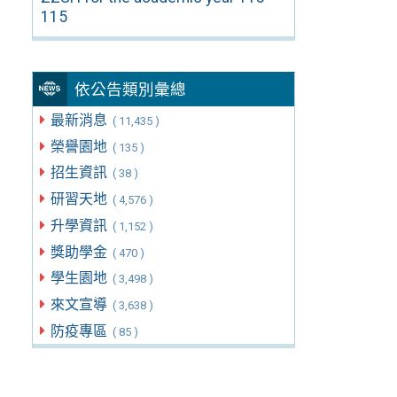
115
依公告類別彙總
最新消息
( 11,435 )
榮譽園地
( 135 )
招生資訊
( 38 )
研習天地
( 4,576 )
升學資訊
( 1,152 )
獎助學金
( 470 )
學生園地
( 3,498 )
來文宣導
( 3,638 )
防疫專區
( 85 )