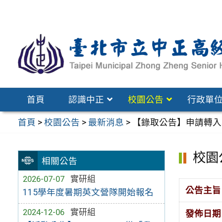
跳
至
主
要
內
容
區
首頁
認識中正
校園公告
行政單
首頁
>
校園公告
>
最新消息
>
【錄取公告】申請轉入本
校園
相關公告
2026-07-07
實研組
公告主旨
115學年度暑期英文營隊開始報名
2024-12-06
實研組
發佈日期