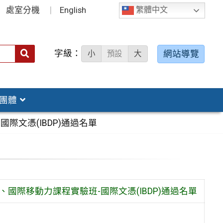
處室分機
English
繁體中文
字級：
送出
網站導覽
小
預設
大
搜
尋：
團體
際文憑(IBDP)通過名單
國際移動力課程實驗班-國際文憑(IBDP)通過名單