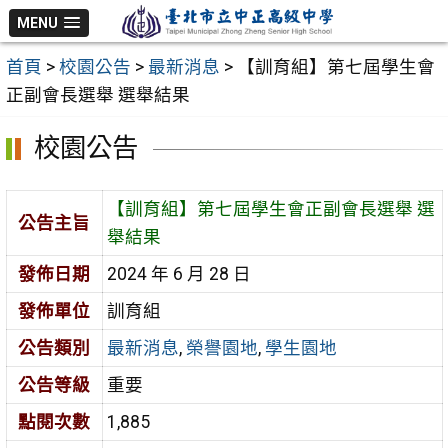
跳
MENU
至
首頁
>
校園公告
>
最新消息
>
【訓育組】第七屆學生會
主
正副會長選舉 選舉結果
要
內
校園公告
容
區
【訓育組】第七屆學生會正副會長選舉 選
公告主旨
舉結果
發佈日期
2024 年 6 月 28 日
發佈單位
訓育組
公告類別
最新消息
,
榮譽園地
,
學生園地
公告等級
重要
點閱次數
1,885