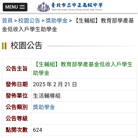
跳
MENU
至
首頁
>
校園公告
>
獎助學金
>
【生輔組】教育部學產基
主
金低收入戶學生助學金
要
內
校園公告
容
區
【生輔組】教育部學產基金低收入戶學生
公告主旨
助學金
發佈日期
2025 年 2 月 21 日
發佈單位
生活輔導組
公告類別
獎助學金
公告等級
點閱次數
624