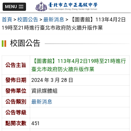
跳
MENU
至
首頁
>
校園公告
>
最新消息
>
【圖書館】113年4月2日
主
19時至21時進行臺北市政府防火牆升版作業
要
內
校園公告
容
區
【圖書館】113年4月2日19時至21時進行
公告主旨
臺北市政府防火牆升版作業
發佈日期
2024 年 3 月 28 日
發佈單位
資訊媒體組
公告類別
最新消息
公告等級
點閱次數
451