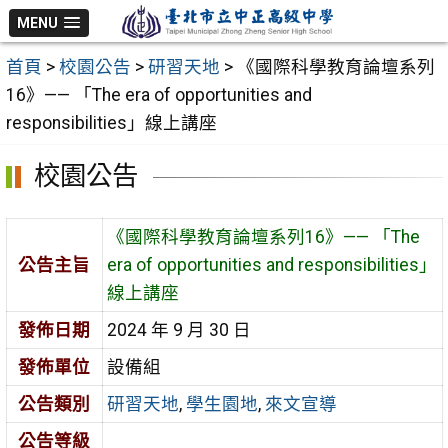
跳
MENU
至
首頁
>
校園公告
>
研習天地
>
《國際科學教育論壇系列
主
16》—— 「The era of opportunities and
要
responsibilities」線上講座
內
容
校園公告
區
《國際科學教育論壇系列16》—— 「The
公告主旨
era of opportunities and responsibilities」
線上講座
發佈日期
2024 年 9 月 30 日
發佈單位
設備組
公告類別
研習天地
,
學生園地
,
來文宣導
公告等級