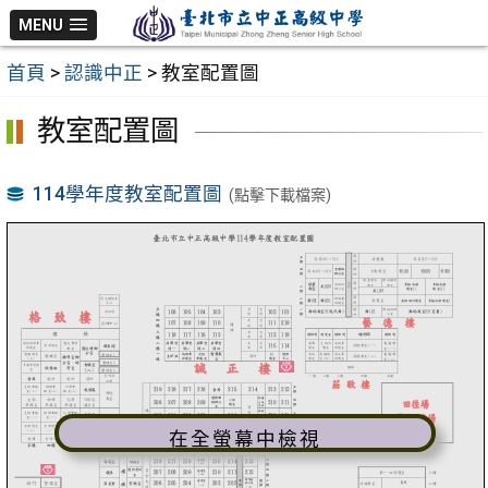
跳
MENU
至
首頁
>
認識中正
>
教室配置圖
主
要
教室配置圖
內
容
114學年度教室配置圖
(點擊下載檔案)
區
在全螢幕中檢視