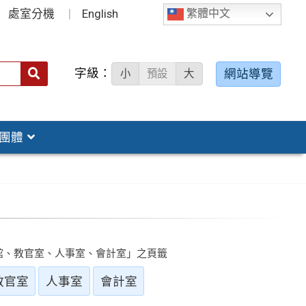
處室分機
English
繁體中文
字級：
送出
網站導覽
小
預設
大
搜
尋：
團體
館、教官室、人事室、會計室」之頁籤
教官室
人事室
會計室