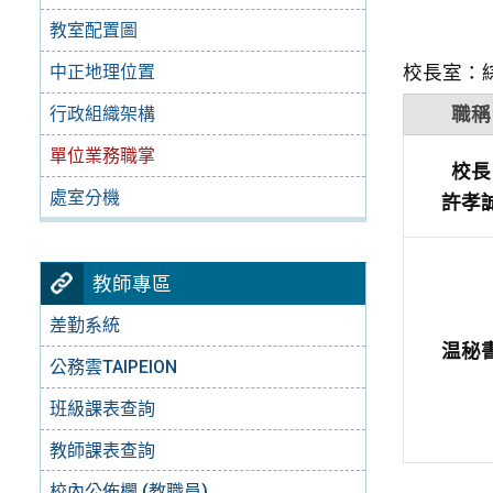
教室配置圖
校長室：
中正地理位置
行政組織架構
職稱
單位業務職掌
校長
處室分機
許孝
教師專區
差勤系統
温秘
公務雲TAIPEION
班級課表查詢
教師課表查詢
校內公佈欄 (教職員)