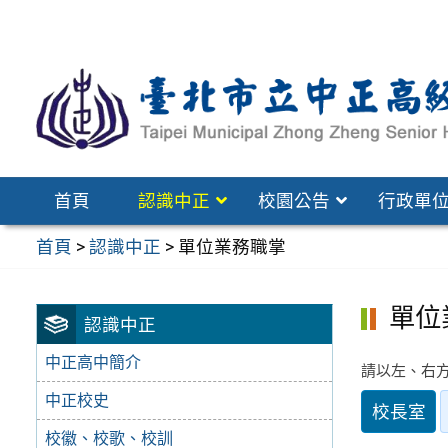
跳
至
主
要
內
容
區
首頁
認識中正
校園公告
行政單
首頁
>
認識中正
>
單位業務職掌
單位
認識中正
中正高中簡介
請以左、右
中正校史
校長室
校徽、校歌、校訓