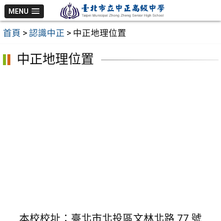
跳
MENU
至
首頁
>
認識中正
>
中正地理位置
主
要
中正地理位置
內
容
區
本校校址：臺北市北投區文林北路 77 號