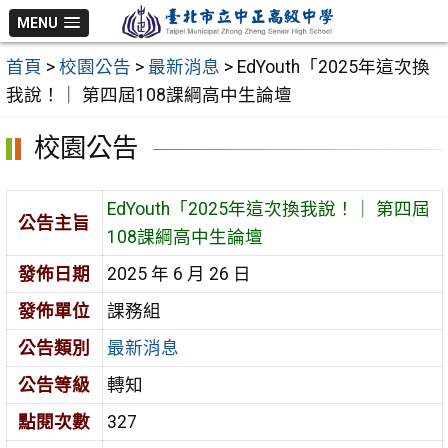
跳
MENU
至
首頁
>
校園公告
>
最新消息
>
EdYouth「2025年這次換
主
我說！｜ 第四屆108課綱高中生論壇
要
內
校園公告
容
區
EdYouth「2025年這次換我說！｜ 第四屆
公告主旨
108課綱高中生論壇
發佈日期
2025 年 6 月 26 日
發佈單位
課務組
公告類別
最新消息
公告等級
轉知
點閱次數
327