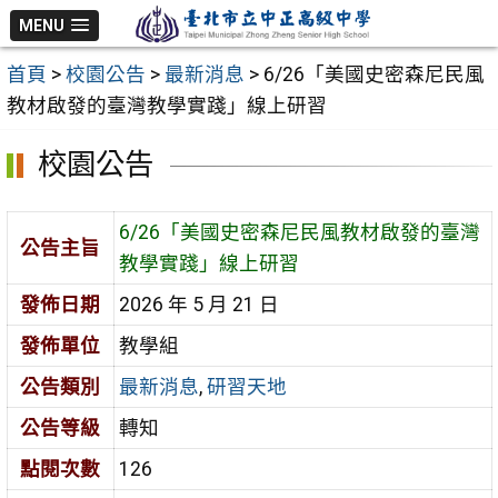
跳
MENU
至
首頁
>
校園公告
>
最新消息
>
6/26「美國史密森尼民風
主
教材啟發的臺灣教學實踐」線上研習
要
內
校園公告
容
區
6/26「美國史密森尼民風教材啟發的臺灣
公告主旨
教學實踐」線上研習
發佈日期
2026 年 5 月 21 日
發佈單位
教學組
公告類別
最新消息
,
研習天地
公告等級
轉知
點閱次數
126