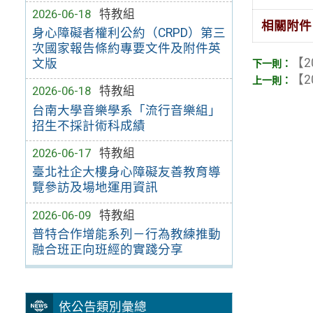
2026-06-18
特教組
相關附件
身心障礙者權利公約（CRPD）第三
次國家報告條約專要文件及附件英
【2
文版
【2
2026-06-18
特教組
台南大學音樂學系「流行音樂組」
招生不採計術科成績
2026-06-17
特教組
臺北社企大樓身心障礙友善教育導
覽參訪及場地運用資訊
2026-06-09
特教組
普特合作增能系列－行為教練推動
融合班正向班經的實踐分享
依公告類別彙總