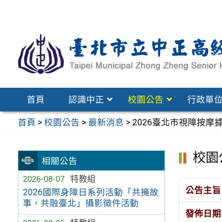
跳
至
主
要
內
容
區
首頁
認識中正
校園公告
行政單
首頁
>
校園公告
>
最新消息
>
2026臺北市視障按摩據
校園
相關公告
2026-08-07
特教組
公告主旨
2026國際身障日系列活動「共擁故
事，共融臺北」攝影徵件活動
發佈日期