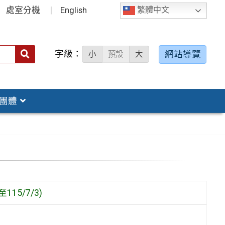
處室分機
English
繁體中文
字級：
送出
網站導覽
小
預設
大
搜
尋：
團體
5/7/3)