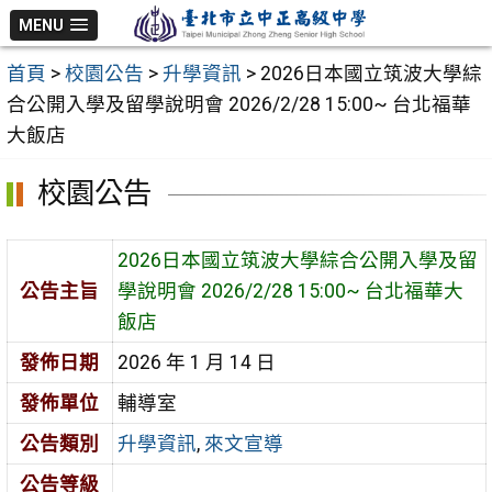
跳
MENU
至
首頁
>
校園公告
>
升學資訊
>
2026日本國立筑波大學綜
主
合公開入學及留學說明會 2026/2/28 15:00~ 台北福華
要
大飯店
內
容
校園公告
區
2026日本國立筑波大學綜合公開入學及留
公告主旨
學說明會 2026/2/28 15:00~ 台北福華大
飯店
發佈日期
2026 年 1 月 14 日
發佈單位
輔導室
公告類別
升學資訊
,
來文宣導
公告等級