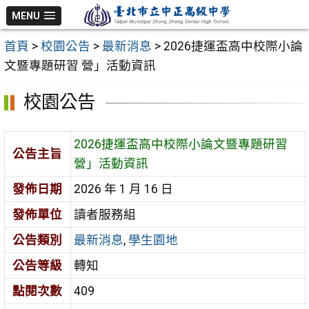
跳
MENU
至
首頁
>
校園公告
>
最新消息
>
2026捷運盃高中校際小論
主
文暨專題研習 營」活動資訊
要
內
校園公告
容
區
2026捷運盃高中校際小論文暨專題研習
公告主旨
營」活動資訊
發佈日期
2026 年 1 月 16 日
發佈單位
讀者服務組
公告類別
最新消息
,
學生園地
公告等級
轉知
點閱次數
409