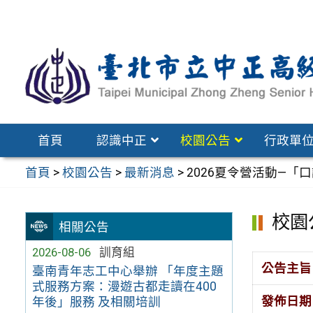
跳
至
主
要
內
容
區
首頁
認識中正
校園公告
行政單
首頁
>
校園公告
>
最新消息
>
2026夏令營活動—「
校園
相關公告
2026-08-06
訓育組
公告主旨
臺南青年志工中心舉辦 「年度主題
式服務方案：漫遊古都走讀在400
發佈日期
年後」服務 及相關培訓