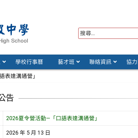
位
學校行事曆
藝才班
聯絡資訊
協力
口語表達溝通營」
公告
2026夏令營活動—「口語表達溝通營」
2026 年 5 月 13 日