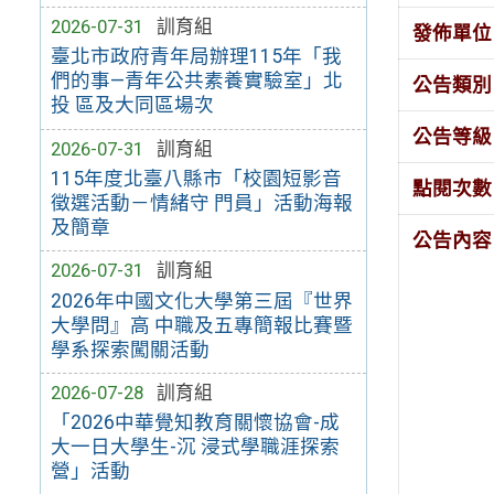
2026-07-31
訓育組
發佈單位
臺北市政府青年局辦理115年「我
們的事—青年公共素養實驗室」北
公告類別
投 區及大同區場次
公告等級
2026-07-31
訓育組
115年度北臺八縣市「校園短影音
點閱次數
徵選活動－情緒守 門員」活動海報
及簡章
公告內容
2026-07-31
訓育組
2026年中國文化大學第三屆『世界
大學問』高 中職及五專簡報比賽暨
學系探索闖關活動
2026-07-28
訓育組
「2026中華覺知教育關懷協會-成
大一日大學生-沉 浸式學職涯探索
營」活動