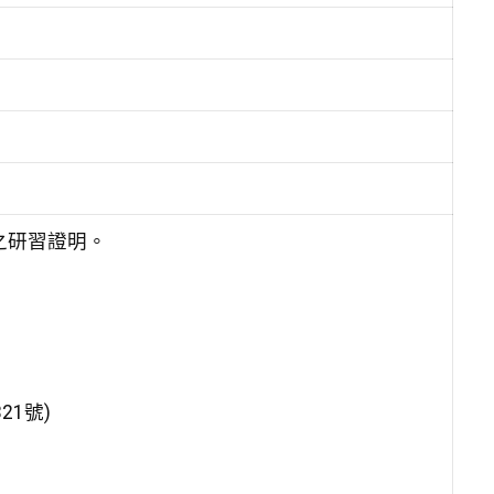
位之研習證明。
1號)