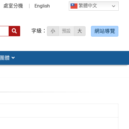
處室分機
English
繁體中文
字級：
送出
網站導覽
小
預設
大
搜
尋：
團體