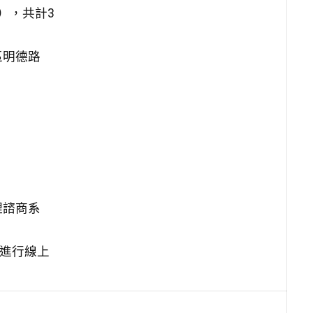
三），共計3
區明德路
理諮商系
e進行線上