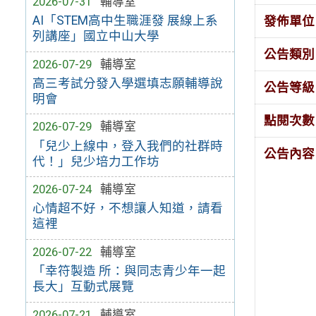
2026-07-31
輔導室
AI「STEM高中生職涯發 展線上系
發佈單位
列講座」國立中山大學
公告類別
2026-07-29
輔導室
高三考試分發入學選填志願輔導說
公告等級
明會
點閱次數
2026-07-29
輔導室
「兒少上線中，登入我們的社群時
公告內容
代！」兒少培力工作坊
2026-07-24
輔導室
心情超不好，不想讓人知道，請看
這裡
2026-07-22
輔導室
「幸符製造 所：與同志青少年一起
長大」互動式展覽
2026-07-21
輔導室