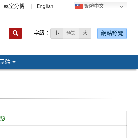
處室分機
English
繁體中文
字級：
送出
網站導覽
小
預設
大
搜
尋：
團體
 癒