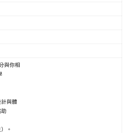
時分與你相
學
設計與體
協助
生）。