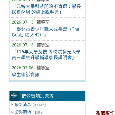
「元智大學科系開箱不盲選：學長
姊自然組 的線上說明會」
2026-07-13
輔導室
「臺北市青少年職人成長營（The
Goal_ 職 人町）」
2026-07-13
輔導室
「116年大學及技 專校院多元入學
高三學生升學輔導家長說明會」
2026-07-06
輔導室
學生申訴資訊
依公告類別彙總
最新消息
( 11,446 )
榮譽園地
相關附件
( 135 )