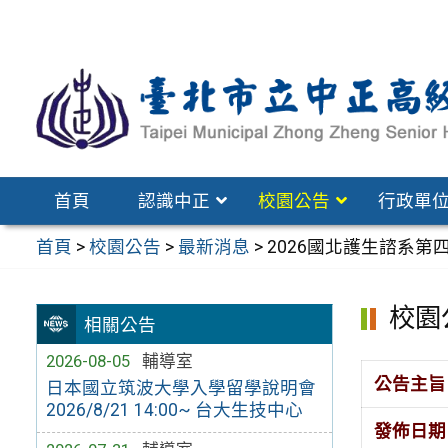
跳
至
主
要
內
容
區
首頁
認識中正
校園公告
行政單
首頁
>
校園公告
>
最新消息
>
2026國北護生諮系第
校園
相關公告
2026-08-05
輔導室
公告主旨
日本國立筑波大學入學留學說明會
2026/8/21 14:00~ 台大生技中心
發佈日期