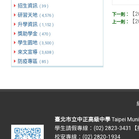
招生資訊
( 39 )
【2
研習天地
( 4,576 )
【2
升學資訊
( 1,152 )
獎助學金
( 470 )
學生園地
( 3,500 )
來文宣導
( 3,638 )
防疫專區
( 85 )
臺北市立中正高級中學
Taipei Muni
學生請假專線：(02) 2823-3431
校安專線：(02) 2820-1934