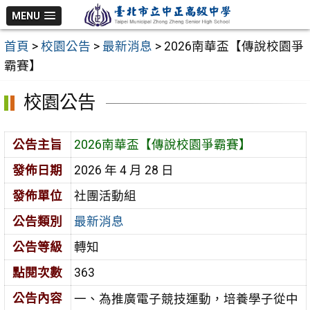
跳
MENU
至
首頁
>
校園公告
>
最新消息
>
2026南華盃【傳說校園爭
主
霸賽】
要
內
校園公告
容
區
公告主旨
2026南華盃【傳說校園爭霸賽】
發佈日期
2026 年 4 月 28 日
發佈單位
社團活動組
公告類別
最新消息
公告等級
轉知
點閱次數
363
公告內容
一、為推廣電子競技運動，培養學子從中