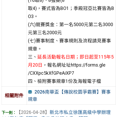
(16取8)、8強賽(8
取4)，賽式皆為BO1；季殿冠亞比賽皆為B
O3。
(六)競賽獎金：第一名5000元第二名3000
元第三名2000元
(七)賽事制度、賽事規則及流程請見賽事
規章。
三、
延長活動報名日期；即日起至115年5
月20日
，報名網址址https://forms.gle
/CXXpc5kXfGPeAiXP7
四、檢附賽事規章1份及海報電子檔
2026南華盃【傳說校園爭霸賽】賽事
相關附件
規章
【2026-04-28】
新北市私立徐匯高級中學辦理