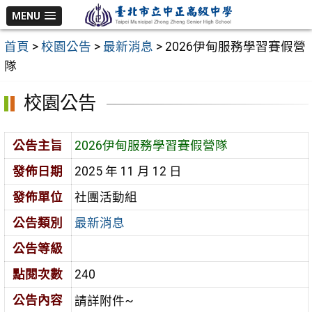
跳
MENU
至
首頁
>
校園公告
>
最新消息
>
2026伊甸服務學習賽假營
主
隊
要
內
校園公告
容
區
公告主旨
2026伊甸服務學習賽假營隊
發佈日期
2025 年 11 月 12 日
發佈單位
社團活動組
公告類別
最新消息
公告等級
點閱次數
240
公告內容
請詳附件~