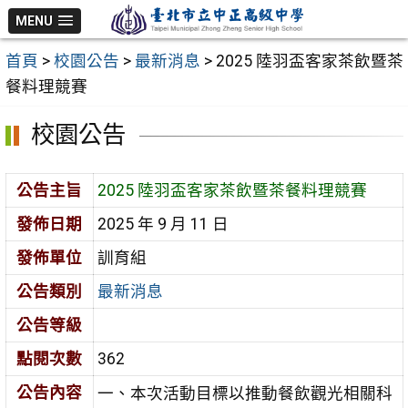
跳
MENU
至
首頁
>
校園公告
>
最新消息
>
2025 陸羽盃客家茶飲暨茶
主
餐料理競賽
要
內
校園公告
容
區
公告主旨
2025 陸羽盃客家茶飲暨茶餐料理競賽
發佈日期
2025 年 9 月 11 日
發佈單位
訓育組
公告類別
最新消息
公告等級
點閱次數
362
公告內容
一、本次活動目標以推動餐飲觀光相關科