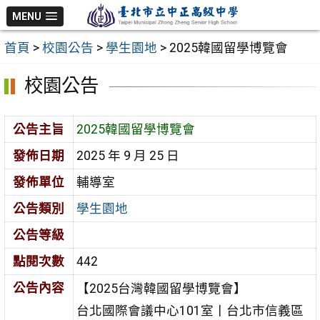
跳
MENU
至
首頁
>
校園公告
>
學生園地
>
2025韓國留學博覽會
主
要
校園公告
內
容
公告主旨
2025韓國留學博覽會
區
發佈日期
2025 年 9 月 25 日
發佈單位
輔導室
公告類別
學生園地
公告等級
點閱次數
442
公告內容
【2025台灣韓國留學博覽會】
台北國際會議中心101室丨台北市信義區