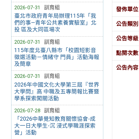
2026-07-31
訓育組
發佈單位
臺北市政府青年局辦理115年「我
們的事—青年公共素養實驗室」北
公告類別
投 區及大同區場次
公告等級
2026-07-31
訓育組
115年度北臺八縣市「校園短影音
點閱次數
徵選活動－情緒守 門員」活動海報
及簡章
公告內容
2026-07-31
訓育組
2026年中國文化大學第三屆『世界
大學問』高 中職及五專簡報比賽暨
學系探索闖關活動
2026-07-28
訓育組
「2026中華覺知教育關懷協會-成
大一日大學生-沉 浸式學職涯探索
營」活動