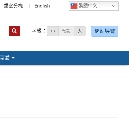
處室分機
English
繁體中文
字級：
送出
網站導覽
小
預設
大
搜
尋：
團體