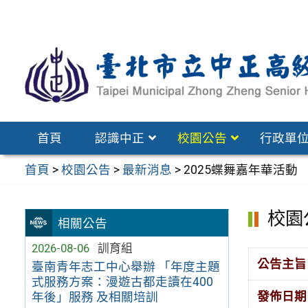
跳
至
主
要
內
容
區
首頁
認識中正
校園公告
行政單
首頁
>
校園公告
>
最新消息
>
2025蝶舞嘉年華活動
校園
相關公告
2026-08-06
訓育組
公告主旨
臺南青年志工中心舉辦 「年度主題
式服務方案：漫遊古都走讀在400
發佈日期
年後」服務 及相關培訓