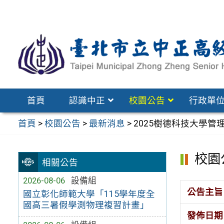
跳
至
主
要
內
容
區
首頁
認識中正
校園公告
行政單
首頁
>
校園公告
>
最新消息
>
2025樹德科技大學
校園
相關公告
2026-08-06
設備組
公告主旨
國立彰化師範大學「115學年度全
國高三暑假學測物理複習計畫」
發佈日期