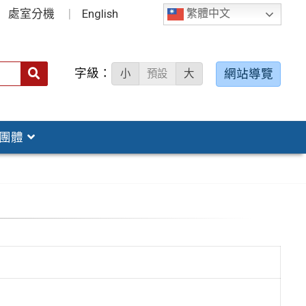
處室分機
English
繁體中文
字級：
送出
網站導覽
小
預設
大
搜
尋：
團體